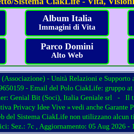
tto/Sistema CiakLife - Vita, Visioni
Album Italia
Immagini di Vita
Parco Domini
Alto Web
 (Associazione) - Unità Relazioni e Supporto 
650159 - Email del Polo CiakLife: gruppo at c
ner:
Genial Bit
(
Soci
),
Italia Geniale srl
-
Il 
tiva Privacy Idee Vive »
vedi anche Garante P
b del Sistema CiakLife non utilizzano alcun t
ici: Sez.: 7c
, Aggiornamento: 05 Aug 2026 - 