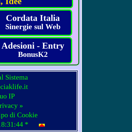
, Idee
Cordata Italia
Sinergie sul Web
Adesioni - Entry
BonusK2
al Sistema
iaklife.it
tuo IP
rivacy »
ipo di Cookie
18:31:44
*